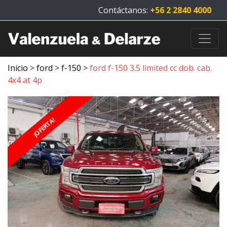
Contáctanos:
+56 2 2840 4000
Inicio
>
ford
>
f-150
>
ford f-150 3.5 limited cc dob. cab.
4x4 at 4p
¡OFERTA!