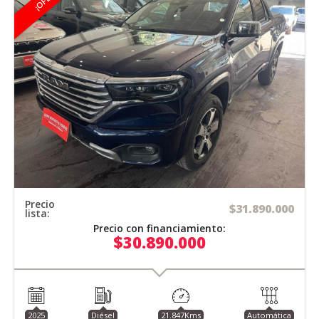
Precio
$31.890.000
lista:
Precio con financiamiento:
$30.890.000
2025
Diésel
21.847Kms
Automática