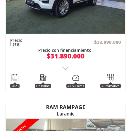
Precio
$32.890.000
lista:
Precio con financiamiento:
$31.890.000
2023
Gasolina
41.500Kms
Automática
RAM RAMPAGE
Laramie
¡OFERTA!