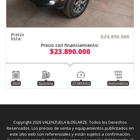
Precio
$24.890.000
lista:
Precio con financiamiento:
$23.890.000
2024
Gasolina
27.081Kms
Automática
Copyright
2026
VALENZUELA & DELARZE. Todos los Derechos
Reservados. Los precios de venta y equipamientos publicitados en
este sitio web son referenciales y están sujetos a confirmación.
Cuando por error de publicación estos no sean los del Mercado, el