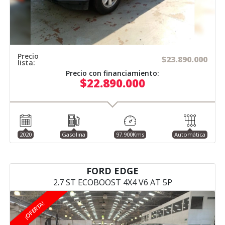
Precio
$23.890.000
lista:
Precio con financiamiento:
$22.890.000
2020
Gasolina
97.900Kms
Automática
FORD EDGE
2.7 ST ECOBOOST 4X4 V6 AT 5P
¡OFERTA!