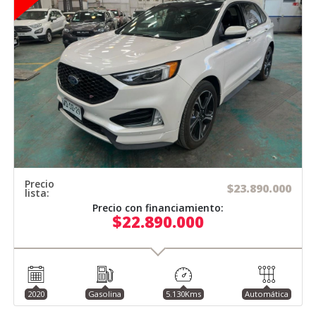
Precio
$23.890.000
lista:
Precio con financiamiento:
$22.890.000
2020
Gasolina
5.130Kms
Automática