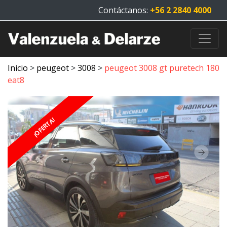
Contáctanos:
+56 2 2840 4000
Inicio
>
peugeot
>
3008
>
peugeot 3008 gt puretech 180
eat8
¡OFERTA!