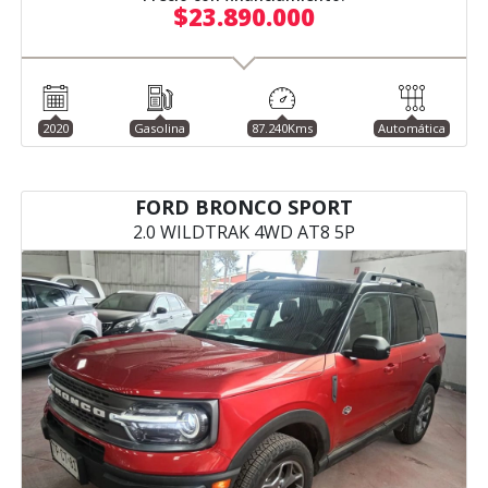
$23.890.000
2020
Gasolina
87.240Kms
Automática
FORD BRONCO SPORT
2.0 WILDTRAK 4WD AT8 5P