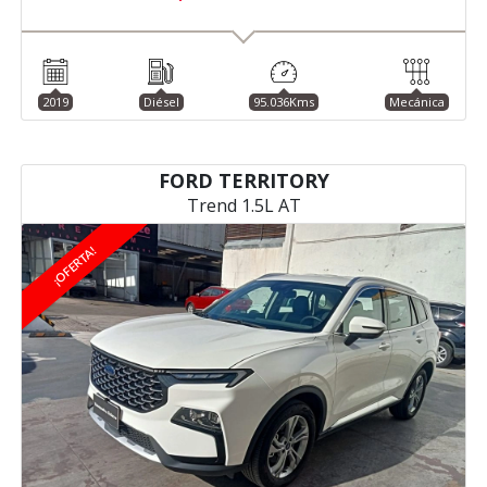
2019
Diésel
95.036Kms
Mecánica
FORD TERRITORY
Trend 1.5L AT
¡OFERTA!