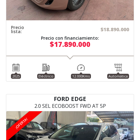
Precio
$18.890.000
lista:
Precio con financiamiento:
$17.890.000
2025
Eléctrico
12.000Kms
Automática
FORD EDGE
2.0 SEL ECOBOOST FWD AT 5P
¡OFERTA!