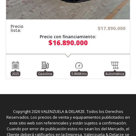
Precio
$17.890.000
lista:
Precio con financiamiento:
$16.890.000
2025
Gasolina
5.866Kms
Automática
Copyright
2026
VALENZUELA & DELARZE. Todos los Derechos
Reservados. Los precios de venta y equipamientos publicitados en
este sitio web son referenciales y están sujetos a confirmación.
Cuando por error de publicación estos no sean los del Mercado, el
Cliente deberá ratificarlos en la Empresa. Valenzuela & Delarze se