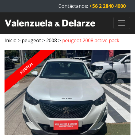
Contáctanos:
+56 2 2840 4000
Inicio
>
peugeot
>
2008
>
peugeot 2008 active pack
¡OFERTA!