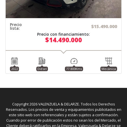
Precio
$15.490.000
lista:
Precio con financiamiento:
$14.490.000
2022
Diésel
77.800Kms
Mecánica
Copyright
2026
VALENZUELA & DELARZE. Todos los Derechos
Reservados. Los precios de venta y equipamientos publicitados en
este sitio web son referenciales y están sujetos a confirmación.
Cuando por error de publicación estos no sean los del Mercado, el
Cliente deberá ratificarlos en la Empresa. Valenzuela & Delarze se