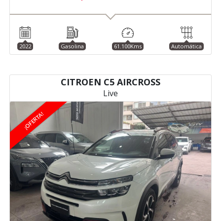
2022
Gasolina
61.100Kms
Automática
CITROEN C5 AIRCROSS
Live
¡OFERTA!