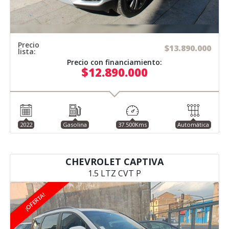
Precio
$13.890.000
lista:
Precio con financiamiento:
$12.890.000
2022
Gasolina
37.500Kms
Automática
CHEVROLET CAPTIVA
1.5 LTZ CVT P
¡OFERTA!