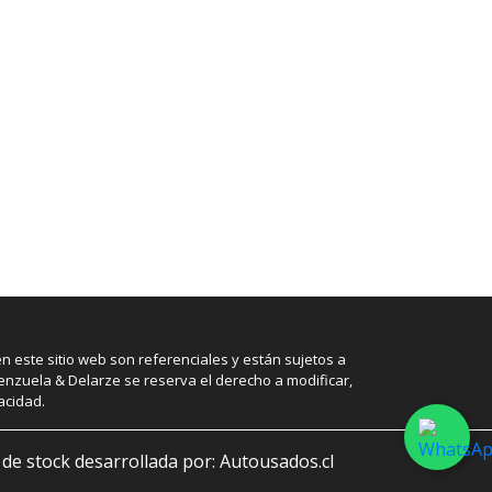
este sitio web son referenciales y están sujetos a
lenzuela & Delarze se reserva el derecho a modificar,
acidad.
 de stock desarrollada por: Autousados.cl