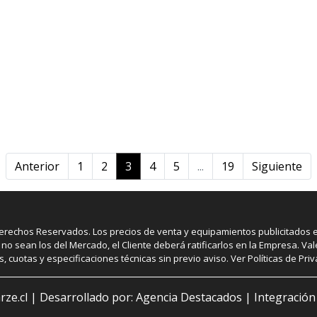
Anterior
1
2
3
4
5
...
19
Siguiente
echos Reservados. Los precios de venta y equipamientos publicitados en 
no sean los del Mercado, el Cliente deberá ratificarlos en la Empresa. Va
s, cuotas y especificaciones técnicas sin previo aviso. Ver Políticas de Priv
rze.cl |
Desarrollado por: Agencia Destacados
|
Integración